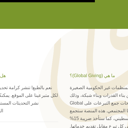
ما هي (Global Giving)؟
هل 
لمنظمات غير الحكومية الصغيرة
بناء القدرات وبناء شبكة، وذلك
لكل متبرعينا على الموقع. يمكنك
على منصة معترف بها وموثوقة. كرامة لديها العديد من صفحات جمع التبرعات على Global
نشر التحديثات المستجد
ملنا المجتمعي. هذه المنصة ستجمع
ال
كل التبرعات وتحولها مرة كل شهر لحسابنا المصرفي الفلسطيني، كما ستأخذ ضريبة 15%
 كل تبرع مقابل تقديم خدماتها.