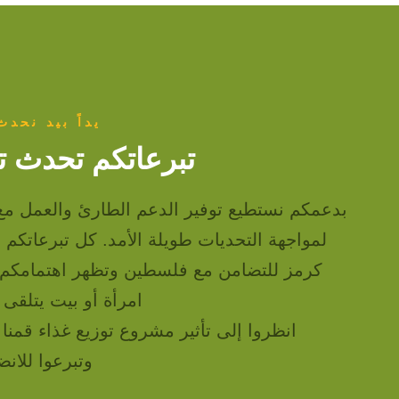
يداً بيد نحدث
تبرعاتكم تحدث تغ
بدعمكم نستطيع توفير الدعم الطارئ والعمل مع
لمواجهة التحديات طويلة الأمد. كل تبرعاتكم ت
كرمز للتضامن مع فلسطين وتظهر اهتمامكم 
امرأة أو بيت يتلقى
انظروا إلى تأثير مشروع توزيع غذاء قمنا ب
وتبرعوا للانضم