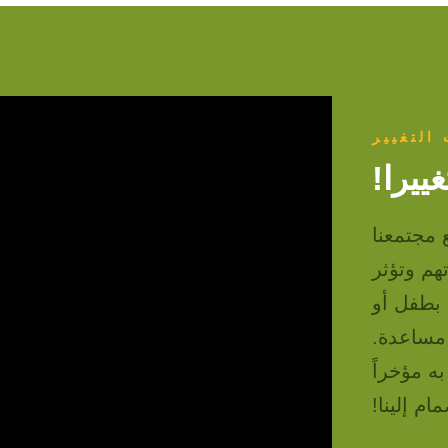
 التغيير
ييرا!
 مجتمعنا
هم وتؤثر
بطفل أو
 مساعدة.
ه مؤخراً
ام إلينا!