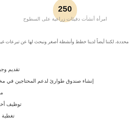
250
امرأة أنشأت دفيئات زراعية على السطوح
محددة، لكننا أيضاً لدينا خطط وأنشطة أصغر ونبحث لها عن تبرعات غي
تقديم وجب
إنشاء صندوق طوارئ لدعم المحتاجين في مخيمات
مخ
توظيف أخصا
تغطية ب